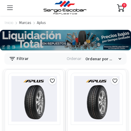
0
Inicio
Marcas
Aplus
ecio
ecio
nimo
ximo
Filtrar
Ordenar: