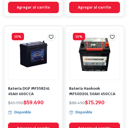
$118.990.
$95.490.
$89.990.
$50.990.
Agregar al carrito
Agregar al carrito
15%
15%
Batería DGP MF55B24L
Batería Hankook
45AH 400CCA
MF50D20L 50AH 450CCA
El
El
El
El
$
59.690
$
75.290
$
69.990
$
88.490
precio
precio
precio
precio
Disponible
Disponible
original
actual
original
actual
era:
es:
era:
es:
$69.990.
$59.690.
$88.490.
$75.290.