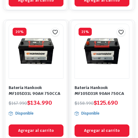
Agregar al carrito
Agregar al carrito
20%
21%
Batería Hankook
Batería Hankook
MF105D31L 90AH 750CCA
MF105D31R 90AH 750CA
El
El
El
El
$
134.990
$
125.690
$
167.990
$
158.990
precio
precio
precio
precio
Disponible
Disponible
original
actual
original
actual
era:
es:
era:
es:
$167.990.
$134.990.
$158.990.
$125.690.
Agregar al carrito
Agregar al carrito