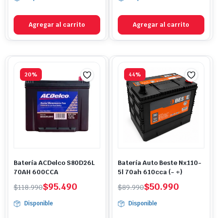
original
actual
original
actual
era:
es:
era:
es:
$149.990.
$89.990.
$85.990.
$51.490.
Agregar al carrito
Agregar al carrito
20%
44%
Batería ACDelco S80D26L
Batería Auto Beste Nx110-
70AH 600CCA
5l 70ah 610cca (- +)
El
El
El
El
$
95.490
$
50.990
$
118.990
$
89.990
precio
precio
precio
precio
Disponible
Disponible
original
actual
original
actual
era:
es:
era:
es: