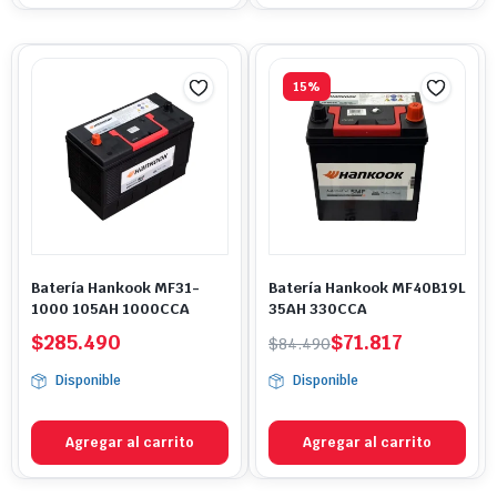
15%
Batería Hankook MF31-
Batería Hankook MF40B19L
1000 105AH 1000CCA
35AH 330CCA
El
El
$
285.490
$
71.817
$
84.490
precio
precio
Disponible
Disponible
original
actual
era:
es:
$84.490.
$71.817.
Agregar al carrito
Agregar al carrito