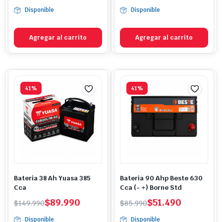
precio
precio
precio
precio
Disponible
Disponible
original
actual
original
actual
era:
es:
era:
es:
$172.000.
$139.990.
$159.990.
$108.990.
Agregar al carrito
Agregar al carrito
41%
41%
Bateria 38 Ah Yuasa 385
Bateria 90 Ahp Beste 630
Cca
Cca (- +) Borne Std
El
El
El
El
$
89.990
$
51.490
$
149.990
$
85.990
precio
precio
precio
precio
Disponible
Disponible