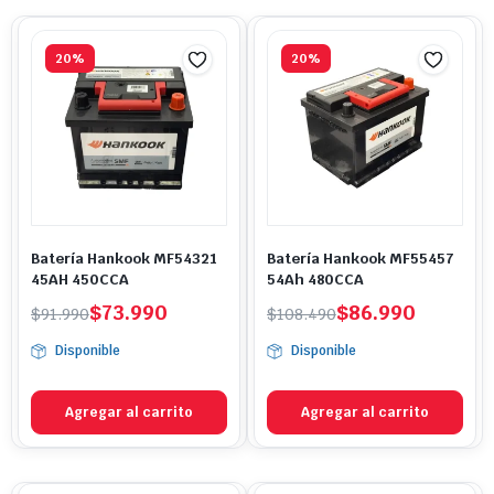
20%
20%
Batería Hankook MF54321
Batería Hankook MF55457
45AH 450CCA
54Ah 480CCA
El
El
El
El
$
73.990
$
86.990
$
91.990
$
108.490
precio
precio
precio
precio
Disponible
Disponible
original
actual
original
actual
era:
es:
era:
es:
$91.990.
$73.990.
$108.490.
$86.990.
Agregar al carrito
Agregar al carrito