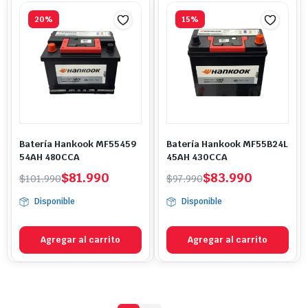
20%
15%
Batería Hankook MF55459
Batería Hankook MF55B24L
54AH 480CCA
45AH 430CCA
El
El
El
El
$
81.990
$
83.990
$
101.990
$
97.990
precio
precio
precio
precio
Disponible
Disponible
original
actual
original
actual
era:
es:
era:
es:
$101.990.
$81.990.
$97.990.
$83.990.
Agregar al carrito
Agregar al carrito