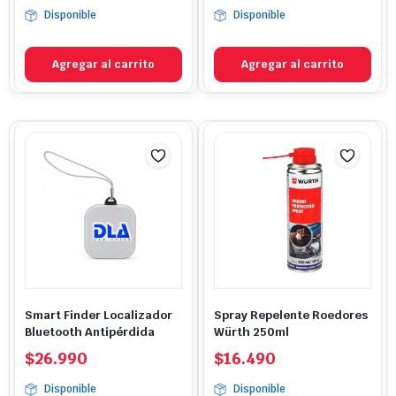
precio
precio
precio
precio
Disponible
Disponible
original
actual
original
actual
era:
es:
era:
es:
$469.990.
$291.990.
$4.990.
$2.390.
Agregar al carrito
Agregar al carrito
Smart Finder Localizador
Spray Repelente Roedores
Bluetooth Antipérdida
Würth 250ml
$
26.990
$
16.490
Disponible
Disponible