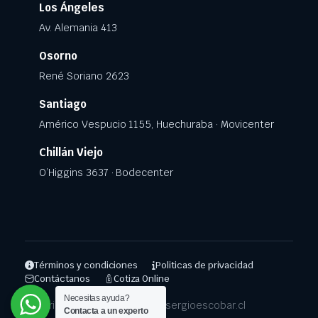
Los Ángeles
Av. Alemania 413
Osorno
René Soriano 2623
Santiago
Américo Vespucio 1155, Huechuraba · Movicenter
Chillán Viejo
O’Higgins 3637 · Bodecenter
Términos y condiciones
Politicas de privacidad
Contáctanos
Cotiza Online
Necesitas ayuda?
Copyright 2025 © Repuestos.sergioescobar.cl
Contacta a un experto