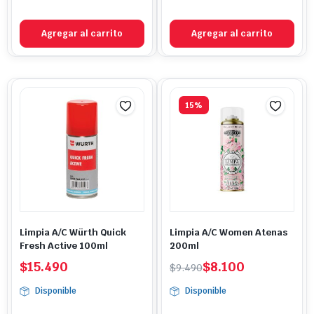
Agregar al carrito
Agregar al carrito
15%
Limpia A/C Würth Quick
Limpia A/C Women Atenas
Fresh Active 100ml
200ml
El
El
$
15.490
$
8.100
$
9.490
precio
precio
Disponible
Disponible
original
actual
era:
es: