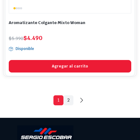
Aromatizante Colgante Mixto Woman
El
El
$
4.490
$
5.990
precio
precio
Disponible
original
actual
era:
es:
$5.990.
$4.490.
Agregar al carrito
1
2