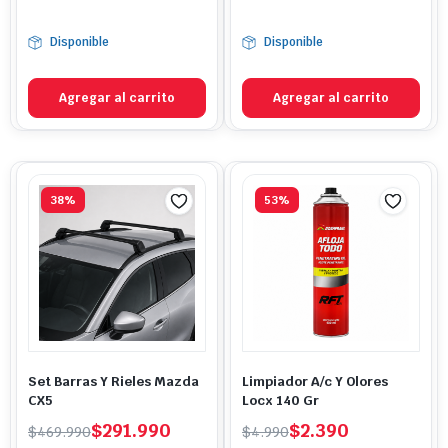
Disponible
Disponible
Agregar al carrito
Agregar al carrito
38%
53%
Set Barras Y Rieles Mazda
Limpiador A/c Y Olores
CX5
Locx 140 Gr
El
El
El
El
$
291.990
$
2.390
$
469.990
$
4.990