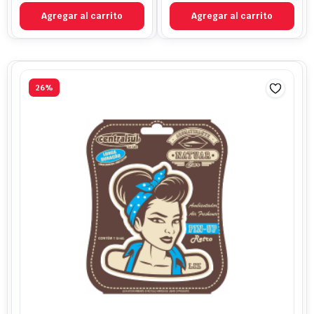
$9.490.
$8.100.
Agregar al carrito
Agregar al carrito
26%