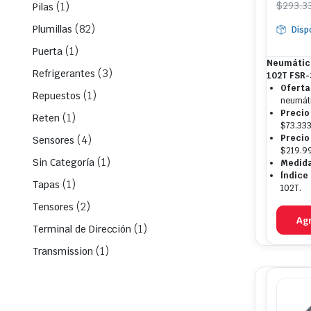
El
El
$
293.3
(1)
Pilas
prec
prec
(82)
Plumillas
Disp
origi
actua
(1)
era:
es:
Puerta
Neumático
$293.
$219
(3)
Refrigerantes
102T FSR
Oferta
(1)
Repuestos
neumáti
Precio
(1)
Reten
$73.333
Precio
(4)
Sensores
$219.99
(1)
Sin Categoría
Medida
Índice
(1)
Tapas
102T.
(2)
Tensores
Agr
(1)
Terminal de Dirección
(1)
Transmission