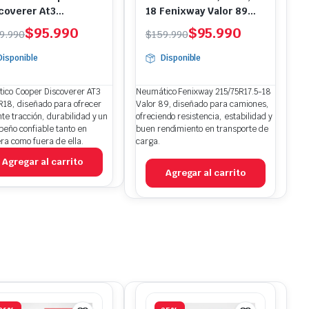
coverer At3
18 Fenixway Valor 89
/70r18
135/133 Camion
El
El
$
95.990
$
95.990
9.990
$
159.990
ecio
ecio
precio
precio
Disponible
Disponible
iginal
tual
original
actual
a:
:
era:
es:
ico Cooper Discoverer AT3
Neumático Fenixway 215/75R17.5-18
59.990.
5.990.
$159.990.
$95.990.
R18, diseñado para ofrecer
Valor 89, diseñado para camiones,
te tracción, durabilidad y un
ofreciendo resistencia, estabilidad y
eño confiable tanto en
buen rendimiento en transporte de
ra como fuera de ella.
carga.
Agregar al carrito
Agregar al carrito