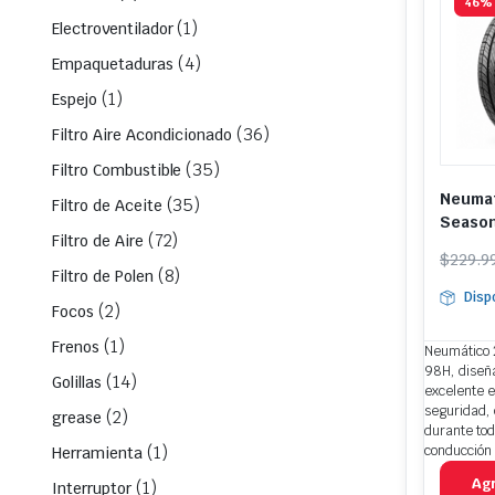
46%
(1)
Electroventilador
(4)
Empaquetaduras
(1)
Espejo
(36)
Filtro Aire Acondicionado
(35)
Filtro Combustible
Neumat
(35)
Filtro de Aceite
Seaso
(72)
Filtro de Aire
El
El
$
229.9
(8)
Filtro de Polen
prec
prec
Disp
origi
actua
(2)
Focos
era:
es:
(1)
Frenos
Neumático 
$229
$125
98H, diseñ
(14)
Golillas
excelente e
seguridad, 
(2)
grease
durante tod
(1)
conducción 
Herramienta
Agr
(1)
Interruptor