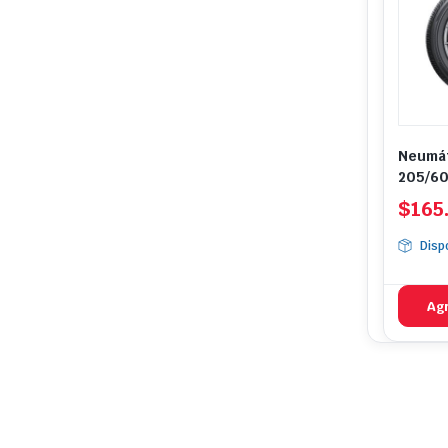
Neumát
205/60
ER300
$
165
Disp
Agr