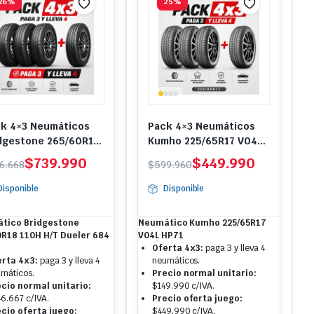
26%
25%
k 4×3 Neumáticos
Pack 4×3 Neumáticos
dgestone 265/60R18
Kumho 225/65R17 V04L
H H/T
HP71
El
El
$
739.990
$
449.990
6.668
$
599.960
ecio
ecio
precio
precio
Disponible
Disponible
iginal
tual
original
actual
a:
:
era:
es:
tico Bridgestone
Neumático Kumho 225/65R17
86.668.
39.990.
$599.960.
$449.990.
0R18 110H H/T Dueler 684
V04L HP71
Oferta 4x3:
paga 3 y lleva 4
erta 4x3:
paga 3 y lleva 4
neumáticos.
máticos.
Precio normal unitario:
cio normal unitario:
$149.990 c/IVA.
6.667 c/IVA.
Precio oferta juego:
cio oferta juego:
$449.990 c/IVA.