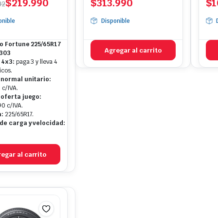
$
219.990
$
313.990
$
1
32
io
io
onible
Disponible
nal
l
 Fortune 225/65R17
332.
.990.
Agregar al carrito
-303
 4x3:
paga 3 y lleva 4
cos.
 normal unitario:
 c/IVA.
 oferta juego:
0 c/IVA.
:
225/65R17.
 de carga y velocidad:
egar al carrito