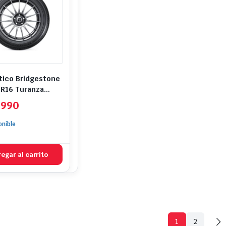
ico Bridgestone
R16 Turanza
 A0 96W
.990
onible
egar al carrito
1
2