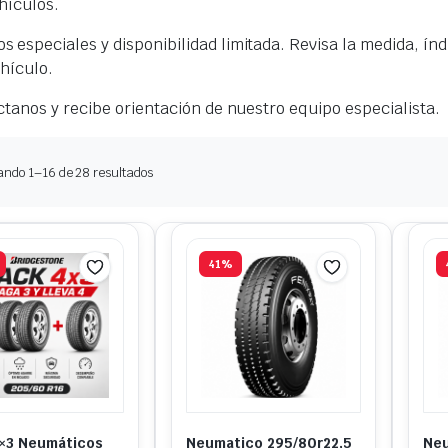
hículos.
especiales y disponibilidad limitada. Revisa la medida, índ
hículo.
ctanos y recibe orientación de nuestro equipo especialista.
Ordenado
ando 1–16 de 28 resultados
por
popularidad
41%
×3 Neumáticos
Neumatico 295/80r22,5
Neu