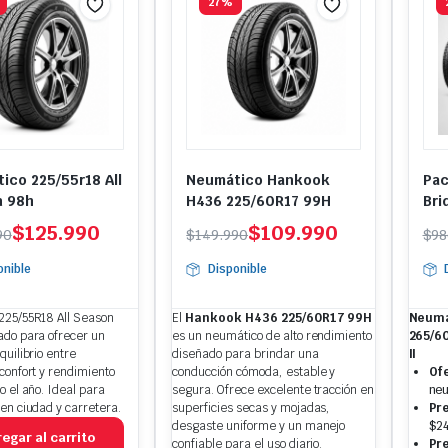
27%
ico 225/55r18 All
Neumático Hankook
Pac
n 98h
H436 225/60R17 99H
Bri
110
El
El
El
El
$
125.990
$
109.990
90
$
149.990
$
98
io
io
precio
precio
pr
pr
onible
Disponible
nal
l
original
actual
or
ac
era:
es:
er
es
225/55R18 All Season
El
Hankook H436 225/60R17 99H
Neumá
.990.
.990.
$149.990.
$109.990.
$9
$7
ado para ofrecer un
es un neumático de alto rendimiento
265/6
quilibrio entre
diseñado para brindar una
II
confort y rendimiento
conducción cómoda, estable y
Of
o el año. Ideal para
segura. Ofrece excelente tracción en
neu
en ciudad y carretera.
superficies secas y mojadas,
Pre
desgaste uniforme y un manejo
$24
egar al carrito
confiable para el uso diario.
Pre