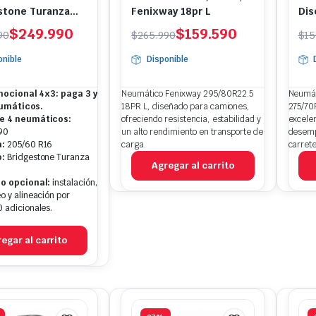
stone Turanza
Fenixway 18pr L
Dis
205/60R16
275
El
El
El
El
$
249.990
$
159.590
90
$
265.990
$
15
io
io
precio
precio
pr
pr
onible
Disponible
nal
l
original
actual
or
ac
era:
es:
er
es
ocional 4x3: paga 3 y
Neumático Fenixway 295/80R22.5
Neumát
.990.
.990.
$265.990.
$159.590.
$1
$9
eumáticos.
18PR L, diseñado para camiones,
275/70
e 4 neumáticos:
ofreciendo resistencia, estabilidad y
excelen
90
un alto rendimiento en transporte de
desemp
:
205/60 R16
carga.
carrete
:
Bridgestone Turanza
Agregar al carrito
io opcional:
instalación,
o y alineación por
 adicionales.
egar al carrito