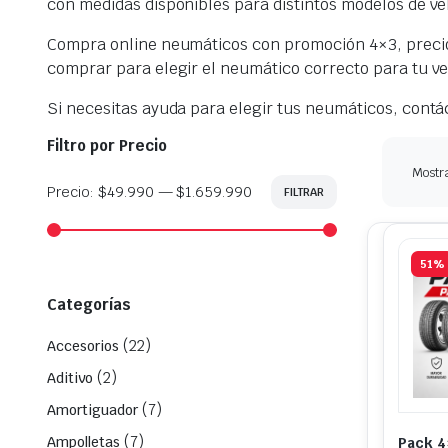
con medidas disponibles para distintos modelos de ve
Compra online neumáticos con promoción 4×3, precios 
comprar para elegir el neumático correcto para tu ve
Si necesitas ayuda para elegir tus neumáticos, contá
Filtro por Precio
Mostr
Precio:
$49.990
—
$1.659.990
FILTRAR
Precio
Precio
mínimo
máximo
51%
Categorías
(22)
Accesorios
(2)
Aditivo
(7)
Amortiguador
(7)
Ampolletas
Pack 4