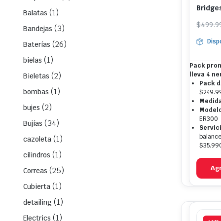
Bridge
(1)
Balatas
ER300 
El
El
$
499.9
(3)
Bandejas
prec
prec
Disp
(26)
Baterías
origi
actua
era:
es:
(1)
bielas
Pack prom
$499
$249
lleva 4 n
(2)
Bieletas
Pack d
(1)
bombas
$249.9
Medida
(2)
bujes
Modelo
ER300
(34)
Bujías
Servic
balance
(1)
cazoleta
$35.990
(1)
cilindros
Agr
(25)
Correas
(1)
Cubierta
(1)
detailing
(1)
Electrics