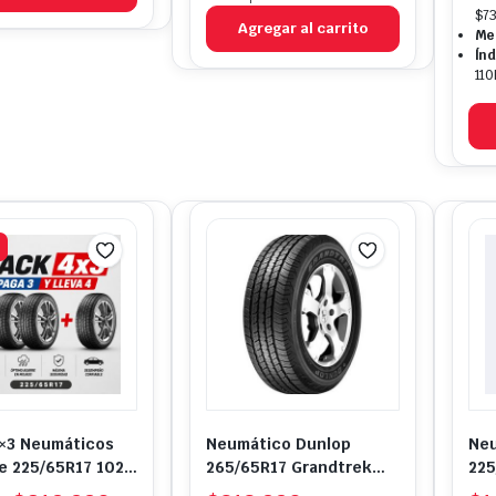
$73
Agregar al carrito
Me
Índ
110
×3 Neumáticos
Neumático Dunlop
Neu
e 225/65R17 102T
265/65R17 Grandtrek
225
03
AT20 AT 112S