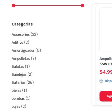
mínimo
máximo
Categorías
(22)
Accesorios
(2)
Aditivo
(5)
Amortiguador
(7)
Ampolletas
Ampoll
55W P
(1)
Balatas
$
4.9
(2)
Bandejas
Disp
(26)
Baterías
(1)
bielas
Agr
(1)
bombas
(2)
bujes