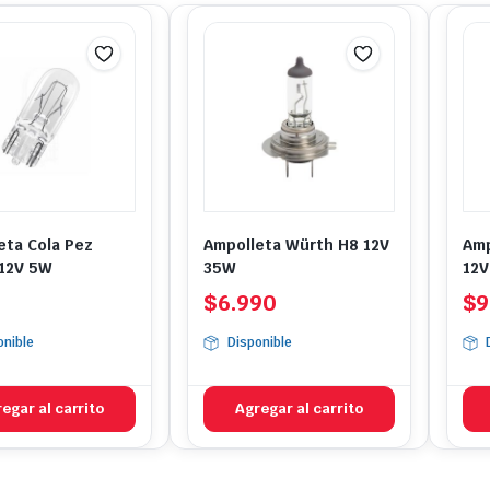
eta Cola Pez
Ampolleta Würth H8 12V
Amp
12V 5W
35W
12V
$
6.990
$
9
onible
Disponible
egar al carrito
Agregar al carrito