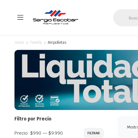
Búsqueda
de
productos
Inicio
Tienda
Ampolletas
Filtro por Precio
Mostra
Precio:
$990
—
$9.990
FILTRAR
Precio
Precio