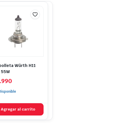
olleta Würth H11
 55W
.990
Disponible
Agregar al carrito