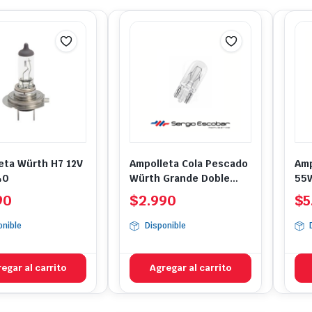
popularidad
eta Würth H7 12V
Ampolleta Cola Pescado
Amp
40
Würth Grande Doble
55
Contacto
90
$
2.990
$
5
onible
Disponible
egar al carrito
Agregar al carrito