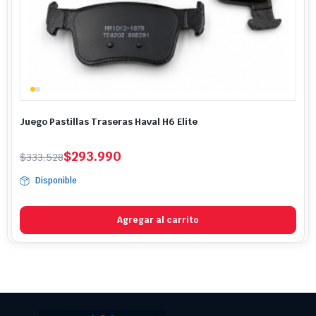
Juego Pastillas Traseras Haval H6 Elite
El
El
$
293.990
$
333.528
precio
precio
Disponible
original
actual
era:
es:
$333.528.
$293.990.
Agregar al carrito