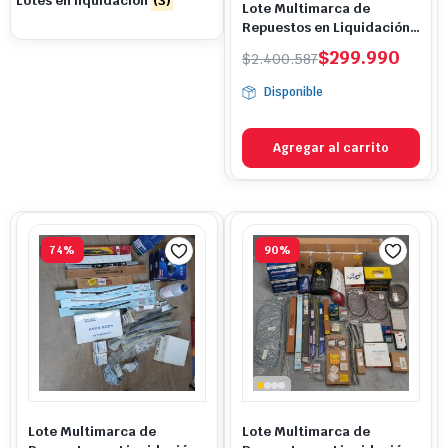
Lotes en liquidación
(3)
Lote Multimarca de
Repuestos en Liquidación
N°003
El
El
$
299.990
$
2.400.587
precio
precio
Disponible
original
actual
era:
es:
$2.400.587.
$299.990.
Agregar al carrito
74%
90%
Lote Multimarca de
Lote Multimarca de