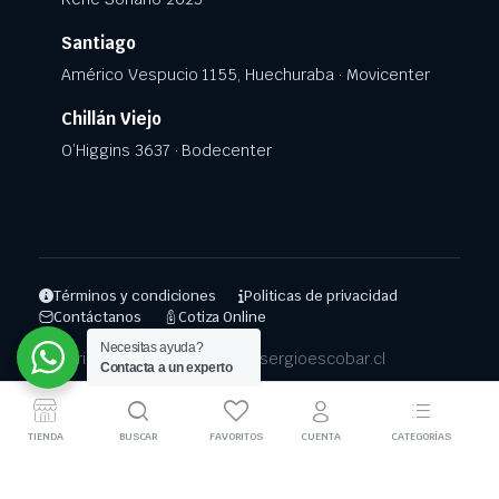
Santiago
Américo Vespucio 1155, Huechuraba · Movicenter
Chillán Viejo
O’Higgins 3637 · Bodecenter
Términos y condiciones
Politicas de privacidad
Contáctanos
Cotiza Online
Necesitas ayuda?
Copyright 2025 © Repuestos.sergioescobar.cl
Contacta a un experto
TIENDA
BUSCAR
FAVORITOS
CUENTA
CATEGORÍAS