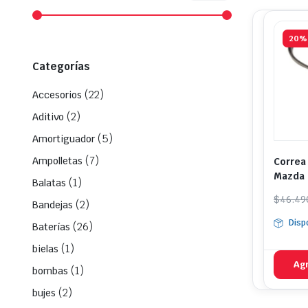
mínimo
máximo
20%
Categorías
(22)
Accesorios
(2)
Aditivo
(5)
Amortiguador
(7)
Ampolletas
Correa
Mazda 
(1)
Balatas
Mazda 
El
El
$
46.49
(2)
Bandejas
prec
prec
Disp
(26)
Baterías
origi
actua
era:
es:
(1)
bielas
$46.
$37.
Agr
(1)
bombas
(2)
bujes