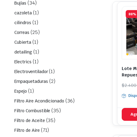
(34)
Bujías
(1)
cazoleta
88%
(1)
cilindros
(25)
Correas
(1)
Cubierta
(1)
detailing
(1)
Electrics
Lote M
(1)
Electroventilador
Repues
(2)
Liquid
Empaquetaduras
El
El
$
2.400
prec
prec
(1)
Espejo
Disp
origi
actua
(36)
Filtro Aire Acondicionado
era:
es:
(35)
Filtro Combustible
$2.40
$299
Agr
(35)
Filtro de Aceite
(71)
Filtro de Aire