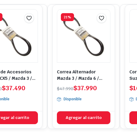
popularidad
21%
 de Accesorios
Correa Alternador
Cor
CX5 / Mazda 3 /
Mazda 3 / Mazda 6 /
Suz
CX3 / Mazda 6
Mazda CX3 / Mazda CX5
El
El
$
37.490
$
37.990
$
1
0
$
47.990
io
io
precio
precio
onible
Disponible
nal
l
original
actual
era:
es:
490.
490.
$47.990.
$37.990.
egar al carrito
Agregar al carrito