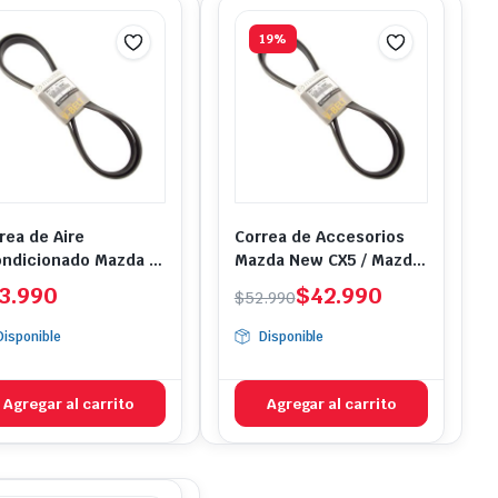
19%
rea de Aire
Correa de Accesorios
ndicionado Mazda 3
Mazda New CX5 / Mazda
azda 5
6
El
El
3.990
$
42.990
$
52.990
precio
precio
Disponible
Disponible
original
actual
era:
es:
$52.990.
$42.990.
Agregar al carrito
Agregar al carrito