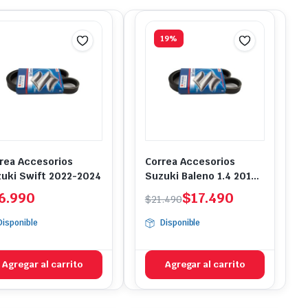
19%
rea Accesorios
Correa Accesorios
uki Swift 2022-2024
Suzuki Baleno 1.4 2016-
2021
El
El
6.990
$
17.490
$
21.490
precio
precio
Disponible
Disponible
original
actual
era:
es:
$21.490.
$17.490.
Agregar al carrito
Agregar al carrito