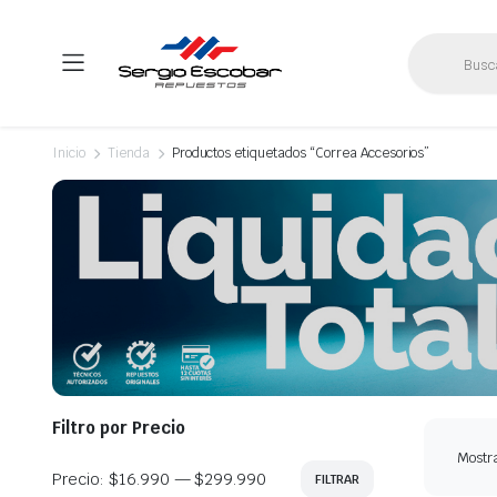
Búsqueda
de
productos
Inicio
Tienda
Productos etiquetados “Correa Accesorios”
Filtro por Precio
Mostra
Precio:
$16.990
—
$299.990
FILTRAR
Precio
Precio