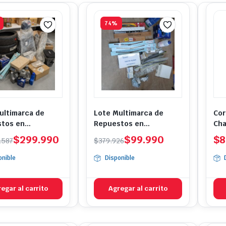
74%
ultimarca de
Lote Multimarca de
Cor
tos en
Repuestos en
Cha
ación N°003
Liquidación N°002
El
El
$
299.990
$
99.990
$
8
.587
$
379.926
io
io
precio
precio
onible
Disponible
nal
l
original
actual
era:
es:
0.587.
.990.
$379.926.
$99.990.
egar al carrito
Agregar al carrito