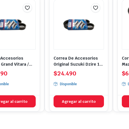
 Accesorios
Correa De Accesorios
Cor
Grand Vitara /
Original Suzuki Dzire 1.2
Maz
/ SX4
2015-2017
990
$
24.490
$
6
onible
Disponible
egar al carrito
Agregar al carrito