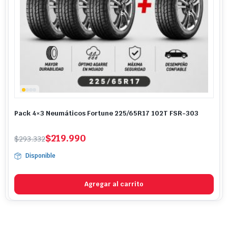
Pack 4×3 Neumáticos Fortune 225/65R17 102T FSR-303
El
El
$
219.990
$
293.332
precio
precio
Disponible
original
actual
era:
es:
$293.332.
$219.990.
Agregar al carrito