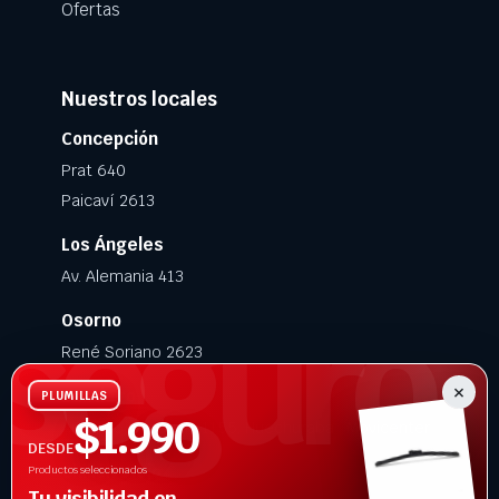
Ofertas
Nuestros locales
Concepción
Prat 640
Paicaví 2613
Los Ángeles
Av. Alemania 413
Osorno
René Soriano 2623
×
Santiago
PLUMILLAS
$1.990
Américo Vespucio 1155, Huechuraba · Movicenter
DESDE
Chillán Viejo
Productos seleccionados
Tu visibilidad en