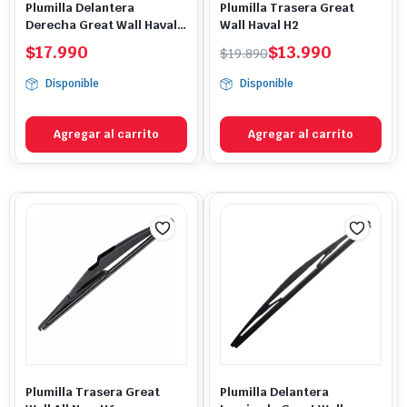
Plumilla Delantera
Plumilla Trasera Great
Derecha Great Wall Haval
Wall Haval H2
H2
El
El
$
17.990
$
13.990
$
19.890
precio
precio
Disponible
Disponible
original
actual
era:
es:
$19.890.
$13.990.
Agregar al carrito
Agregar al carrito
Plumilla Trasera Great
Plumilla Delantera