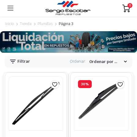
0
Inicio
Tienda
Plumillas
Página 3
ecio
ecio
nimo
ximo
Filtrar
Ordenar:
30%