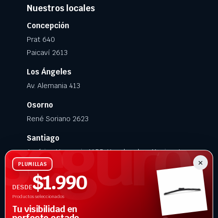
Nuestros locales
Concepción
Prat 640
Paicaví 2613
Los Ángeles
Av. Alemania 413
Osorno
René Soriano 2623
Santiago
Américo Vespucio 1155, Huechuraba · Movicenter
×
PLUMILLAS
Chillán Viejo
$1.990
O’Higgins 3637 · Bodecenter
DESDE
Productos seleccionados
Tu visibilidad en
perfecto estado.